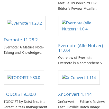
Mozilla Thunderbird ESR:
Editor's Review Mozilla
Thunderbird ESR (Extended
Support Release) is the long-
term support channel of the
Thunderbird desktop email
client designed for
Evernote 11.28.2
organizations and users who
Evernote (Alle Nutzer)
need predictable …
Evernote: A Mature Note-
11.0.4
Taking and Knowledge-
Overview of Evernote
Management Platform
Evernote is a comprehensive
Evernote continues as a
note-taking and organization
widely used platform for
software designed to help
capturing, organizing, and
users capture, organize, and
retrieving notes and
access information across
reference materials across
multiple devices.
devices.
TODOIST 9.30.0
XnConvert 1.114
TODOIST by Doist Inc. is a
XnConvert — Editor’s Review:
versatile task management
Fast, Flexible Batch Image