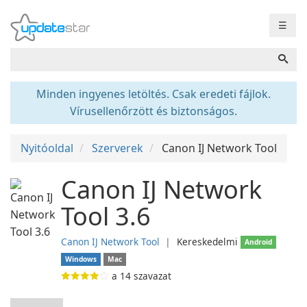
☰
Minden ingyenes letöltés. Csak eredeti fájlok.
Vírusellenőrzött és biztonságos.
Nyitóoldal
Szerverek
Canon IJ Network Tool
Canon IJ Network
Tool 3.6
Canon IJ Network Tool
❘
Kereskedelmi
Android
Windows
Mac
a
14
szavazat