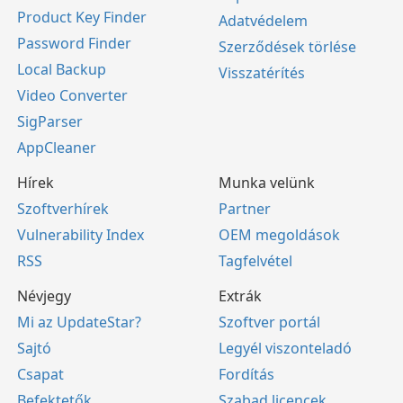
Product Key Finder
Adatvédelem
Password Finder
Szerződések törlése
Local Backup
Visszatérítés
Video Converter
SigParser
AppCleaner
Hírek
Munka velünk
Szoftverhírek
Partner
Vulnerability Index
OEM megoldások
RSS
Tagfelvétel
Névjegy
Extrák
Mi az UpdateStar?
Szoftver portál
Sajtó
Legyél viszonteladó
Csapat
Fordítás
Befektetők
Szabad licencek