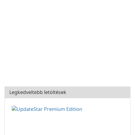
Legkedveltebb letöltések