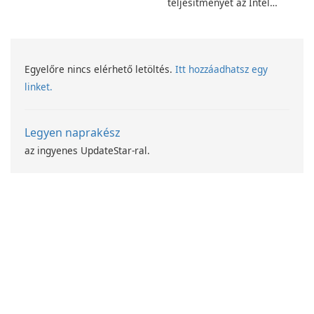
teljesítményét az Intel
számítástechnika-fejlesztési
programjával
Egyelőre nincs elérhető letöltés.
Itt hozzáadhatsz egy
linket.
Legyen naprakész
az ingyenes UpdateStar-ral.