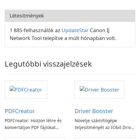
Létesítmények
1 885-felhasználók az
UpdateStar
Canon IJ
Network Tool telepítve a múlt hónapban volt.
Legutóbbi visszajelzések
PDFCreator
Driver Booster
PDFCreator: Hozzon létre és
Növelje számítógépe
konvertáljon PDF fájlokat
teljesítményét az IObit Driver
könnyedén!
Booster funkciójával