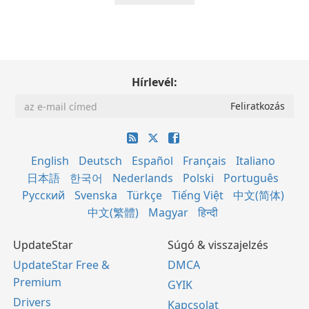
Hírlevél:
English
Deutsch
Español
Français
Italiano
日本語
한국어
Nederlands
Polski
Português
Русский
Svenska
Türkçe
Tiếng Việt
中文(简体)
中文(繁體)
Magyar
हिन्दी
UpdateStar
Súgó & visszajelzés
UpdateStar Free &
DMCA
Premium
GYIK
Drivers
Kapcsolat