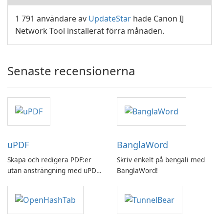
1 791 användare av
UpdateStar
hade Canon IJ
Network Tool installerat förra månaden.
Senaste recensionerna
uPDF
BanglaWord
Skapa och redigera PDF:er
Skriv enkelt på bengali med
utan ansträngning med uPDF
BanglaWord!
by UPDF