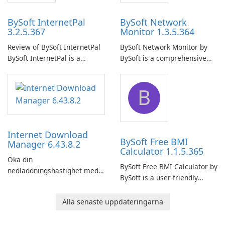
BySoft InternetPal
BySoft Network
3.2.5.367
Monitor 1.3.5.364
Review of BySoft InternetPal
BySoft Network Monitor by
BySoft InternetPal is a
BySoft is a comprehensive
comprehensive software
network monitoring software
application designed to
designed to help businesses
B
monitor your internet
effectively manage their
connection and provide real-
network infrastructure.
time insights into its
performance.
Internet Download
BySoft Free BMI
Manager 6.43.8.2
Calculator 1.1.5.365
Öka din
BySoft Free BMI Calculator by
nedladdningshastighet med
BySoft is a user-friendly
Internet Download Manager!
software application
designed to help you
Alla senaste uppdateringarna
calculate your Body Mass
Index quickly and accurately.