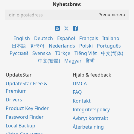
Nyhetsbrev:
English
Deutsch
Español
Français
Italiano
日本語
한국어
Nederlands
Polski
Português
Русский
Svenska
Türkçe
Tiếng Việt
中文(简体)
中文(繁體)
Magyar
हिन्दी
UpdateStar
Hjälp & feedback
UpdateStar Free &
DMCA
Premium
FAQ
Drivers
Kontakt
Product Key Finder
Integritetspolicy
Password Finder
Avbryt kontrakt
Local Backup
Återbetalning