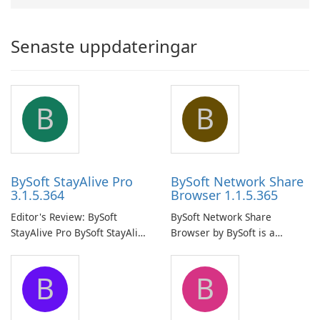
Senaste uppdateringar
B
B
BySoft StayAlive Pro
BySoft Network Share
3.1.5.364
Browser 1.1.5.365
Editor's Review: BySoft
BySoft Network Share
StayAlive Pro BySoft StayAlive
Browser by BySoft is a
Pro is a reliable software
comprehensive software
application designed to
application that allows users
B
B
ensure the continuous and
to easily browse and manage
uninterrupted operation of
shared folders on their
your computer system.
network.