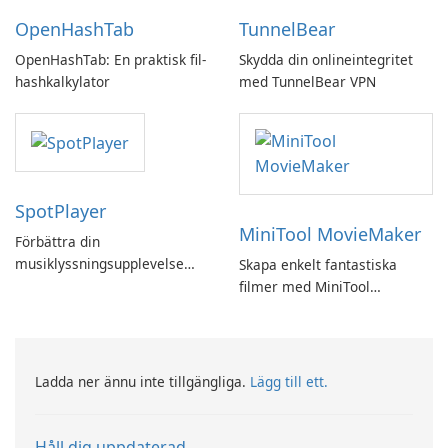
OpenHashTab
TunnelBear
OpenHashTab: En praktisk fil-
Skydda din onlineintegritet
hashkalkylator
med TunnelBear VPN
SpotPlayer
MiniTool MovieMaker
Förbättra din
musiklyssningsupplevelse
Skapa enkelt fantastiska
med SpotPlayer
filmer med MiniTool
MovieMaker.
Ladda ner ännu inte tillgängliga.
Lägg till ett.
Håll dig uppdaterad